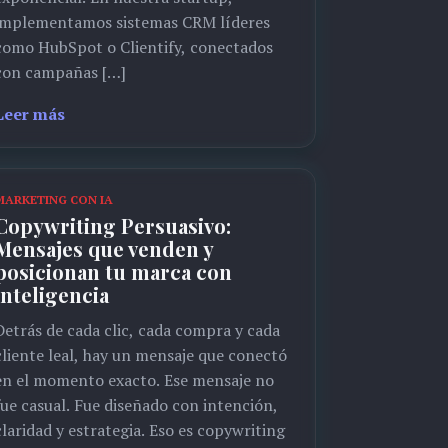
implementamos sistemas CRM líderes
como HubSpot o Clientify, conectados
con campañas […]
Leer más
MARKETING CON IA
Copywriting Persuasivo:
Mensajes que venden y
posicionan tu marca con
inteligencia
Detrás de cada clic, cada compra y cada
cliente leal, hay un mensaje que conectó
en el momento exacto. Ese mensaje no
fue casual. Fue diseñado con intención,
claridad y estrategia. Eso es copywriting