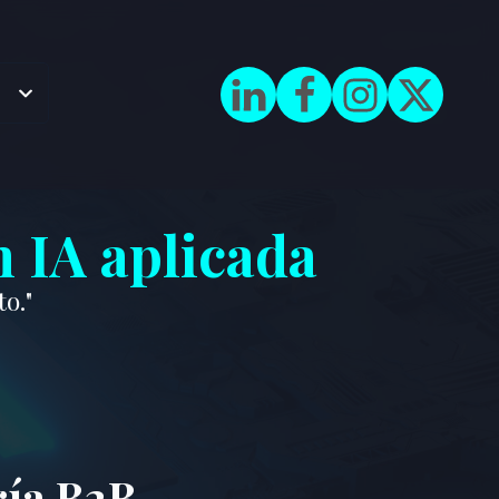
n IA aplicada
o."
ría B2B