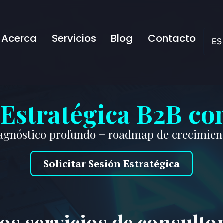
Acerca
Servicios
Blog
Contacto
ES
ES
EN
Estratégica B2B co
agnóstico profundo + roadmap de crecimient
Solicitar Sesión Estratégica
os servicios de consulto