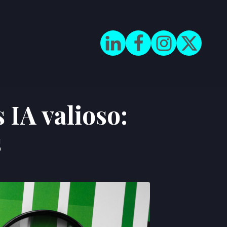
IA valioso:
s