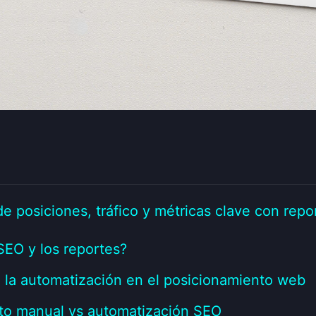
 posiciones, tráfico y métricas clave con repo
SEO y los reportes?
e la automatización en el posicionamiento web
to manual vs automatización SEO